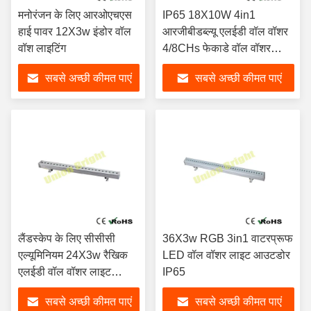
मनोरंजन के लिए आरओएचएस
IP65 18X10W 4in1
हाई पावर 12X3w इंडोर वॉल
आरजीबीडब्ल्यू एलईडी वॉल वॉशर
वॉश लाइटिंग
4/8CHs फेकाडे वॉल वॉशर
लाइट
सबसे अच्छी कीमत पाएं
सबसे अच्छी कीमत पाएं
लैंडस्केप के लिए सीसीसी
36X3w RGB 3in1 वाटरप्रूफ
एल्यूमिनियम 24X3w रैखिक
LED वॉल वॉशर लाइट आउटडोर
एलईडी वॉल वॉशर लाइट
IP65
आरजीबी
सबसे अच्छी कीमत पाएं
सबसे अच्छी कीमत पाएं