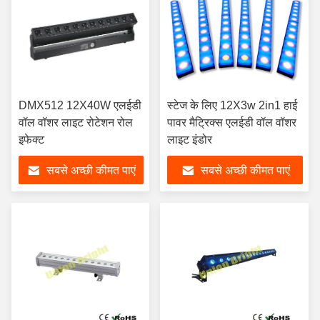
DMX512 12X40W एलईडी
स्टेज के लिए 12X3w 2in1 हाई
वॉल वॉशर लाइट रोटेशन रोल
पावर मैट्रिक्स एलईडी वॉल वॉशर
इफेक्ट
लाइट इंडोर
सबसे अच्छी कीमत पाएं
सबसे अच्छी कीमत पाएं