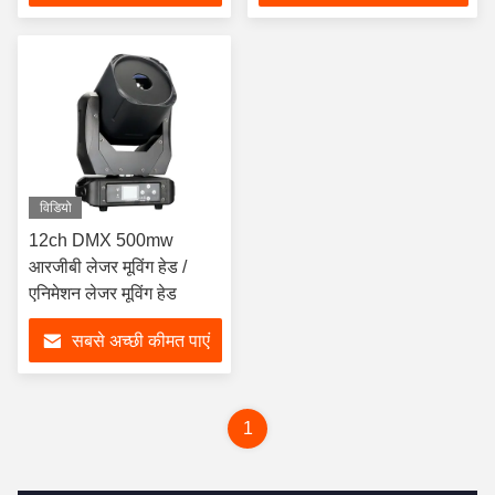
विडियो
12ch DMX 500mw
आरजीबी लेजर मूविंग हेड /
एनिमेशन लेजर मूविंग हेड
सबसे अच्छी कीमत पाएं
1