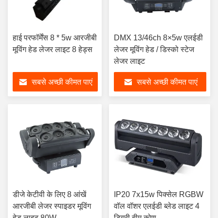
हाई परफॉर्मेंस 8 * 5w आरजीबी
DMX 13/46ch 8×5w एलईडी
मूविंग हेड लेजर लाइट 8 हेड्स
लेजर मूविंग हेड / डिस्को स्टेज
लेजर लाइट
सबसे अच्छी कीमत पाएं
सबसे अच्छी कीमत पाएं
डीजे केटीवी के लिए 8 आंखें
IP20 7x15w पिक्सेल RGBW
आरजीबी लेजर स्पाइडर मूविंग
वॉल वॉशर एलईडी ब्लेड लाइट 4
हेड लाइट 80W
डिग्री बीम कोण