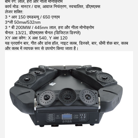
बीम रंग: लाल, हरा और नीला मोनोक्रोम
कार्य मोड: मास्टर / दास, आवाज नियंत्रण, स्वचालित, डीएमएक्स
लेजर शक्ति:
3 * आर 150 एमडब्ल्यू / 650 एनएम
3*जी 50mw/532nm
3 * बी 200MW / 445nm लाल, हरा और नीला मोनोक्रोम
चैनल: 13/21, डीएमएक्स चैनल (डिजिटल डिस्प्ले)
XY अक्ष कोण: X अक्ष 540, Y अक्ष 120
यह प्रदर्शन बार, गीत और डांस हॉल, नाइट क्लब, डिस्को, बार, धीमी शेक बार, क्लब
और क्लब में व्यापक रूप से उपयोग किया जाता है।