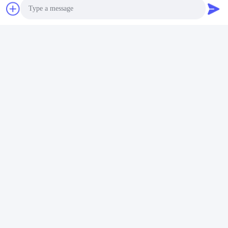
Photo
Video Call
Audio Call
100-240v 3d सेमीकंडक्टर
6 हेड्स 30W RGB फुल कलर
RGB एनिमेशन लेजर प्रोजेक्टर
लेजर प्रोजेक्टर साउंड ऑटो
फोर शॉट
मास्टर कंट्रोल मोड
सबसे अच्छी कीमत पाएं
सबसे अच्छी कीमत पाएं