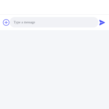
समान उत्पाद
Photo
Video Call
Audio Call
100-240v 3d सेमीकंडक्टर
6 हेड्स 30W RGB फुल कलर
RGB एनिमेशन लेजर प्रोजेक्टर
लेजर प्रोजेक्टर साउंड ऑटो
फोर शॉट
मास्टर कंट्रोल मोड
सबसे अच्छी कीमत पाएं
सबसे अच्छी कीमत पाएं