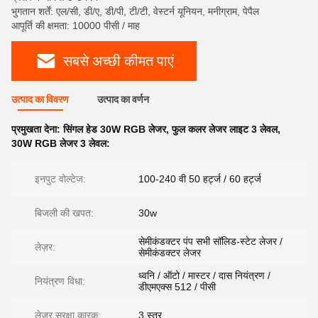
भुगतान शर्तें: एल/सी, डी/ए, डी/पी, टी/टी, वेस्टर्न यूनियन, मनीग्राम, पेपैल
आपूर्ति की क्षमता: 10000 पीसी / माह
सबसे अच्छी कीमत पाएं
उत्पाद का विवरण
उत्पाद का वर्णन
प्रमुखता देना:
सिंगल हेड 30W RGB लेजर
,
फुल कलर लेजर लाइट 3 लेवल
,
30W RGB लेजर 3 लेवल:
इनपुट वोल्टेज:
100-240 वी 50 हर्ट्ज / 60 हर्ट्ज
बिजली की खपत:
30w
सेमीकंडक्टर पंप सभी सॉलिड-स्टेट लेजर /
लेज़र:
सेमीकंडक्टर लेजर
ध्वनि / ऑटो / मास्टर / दास नियंत्रण /
नियंत्रण विधा:
डीएमएक्स 512 / पीसी
लेजर सुरक्षा कारक:
3 स्तर