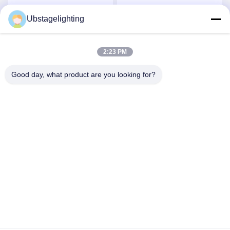
Ubstagelighting
2:23 PM
Good day, what product are you looking for?
6 हेड्स 30W RGB फुल कलर
3 हेड्स 50w RGB एनिमेशन
लेजर प्रोजेक्टर साउंड ऑटो
लेजर प्रोजेक्टर DMX-512
मास्टर कंट्रोल मोड
सिग्नल कंट्रोल
सबसे अच्छी कीमत पाएं
सबसे अच्छी कीमत पाएं
Guangzhou Union Bright Lighting Co., Ltd.
Union-Bright@hotmail.com