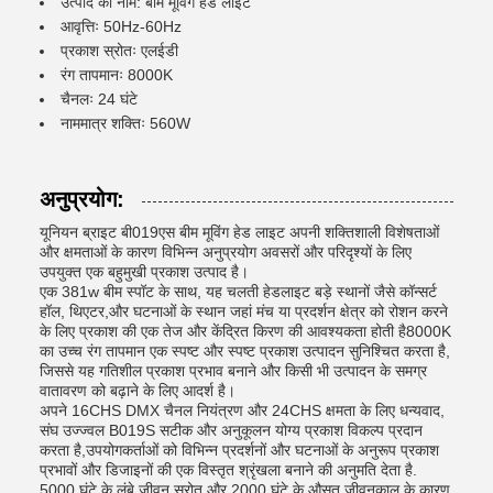
उत्पाद का नाम: बीम मूविंग हेड लाइट
आवृत्तिः 50Hz-60Hz
प्रकाश स्रोतः एलईडी
रंग तापमानः 8000K
चैनलः 24 घंटे
नाममात्र शक्तिः 560W
अनुप्रयोग:
यूनियन ब्राइट बी019एस बीम मूविंग हेड लाइट अपनी शक्तिशाली विशेषताओं
और क्षमताओं के कारण विभिन्न अनुप्रयोग अवसरों और परिदृश्यों के लिए
उपयुक्त एक बहुमुखी प्रकाश उत्पाद है।
एक 381w बीम स्पॉट के साथ, यह चलती हेडलाइट बड़े स्थानों जैसे कॉन्सर्ट
हॉल, थिएटर,और घटनाओं के स्थान जहां मंच या प्रदर्शन क्षेत्र को रोशन करने
के लिए प्रकाश की एक तेज और केंद्रित किरण की आवश्यकता होती है8000K
का उच्च रंग तापमान एक स्पष्ट और स्पष्ट प्रकाश उत्पादन सुनिश्चित करता है,
जिससे यह गतिशील प्रकाश प्रभाव बनाने और किसी भी उत्पादन के समग्र
वातावरण को बढ़ाने के लिए आदर्श है।
अपने 16CHS DMX चैनल नियंत्रण और 24CHS क्षमता के लिए धन्यवाद,
संघ उज्ज्वल B019S सटीक और अनुकूलन योग्य प्रकाश विकल्प प्रदान
करता है,उपयोगकर्ताओं को विभिन्न प्रदर्शनों और घटनाओं के अनुरूप प्रकाश
प्रभावों और डिजाइनों की एक विस्तृत श्रृंखला बनाने की अनुमति देता है.
5000 घंटे के लंबे जीवन स्रोत और 2000 घंटे के औसत जीवनकाल के कारण