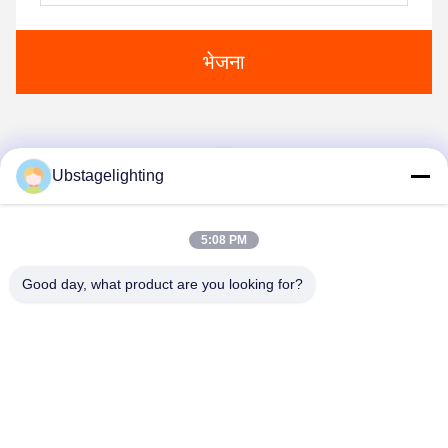
भेजना
1
Ubstagelighting
5:08 PM
Good day, what product are you looking for?
Guangzhou Union Bright Lighting Co., Ltd.
Union-Bright@hotmail.com
86-20-22350186