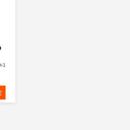
न-1
ं