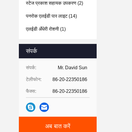
स्टेज प्रकाश सहायक उपकरण
(2)
पनरोक एलईडी पार लाइट
(14)
एलईडी अँधेरी रोशनी
(1)
संपर्क
संपर्क:
Mr. David Sun
टेलीफोन:
86-20-22350186
फैक्स:
86-20-22350186
अब बात करें