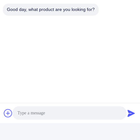
220 वी ग्रैंडमा 2 कमांड विंग
Good day, what product are you looking for?
संपर्क
संपर्क:
Mr. David Sun
टेलीफोन:
86-20-22350186
फैक्स:
86-20-22350186
अब बात करें
हमें मेल करें