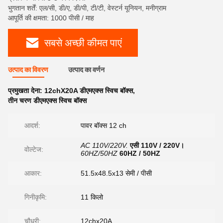
भुगतान शर्तें: एल/सी, डी/ए, डी/पी, टी/टी, वेस्टर्न यूनियन, मनीग्राम
आपूर्ति की क्षमता: 1000 पीसी / माह
सबसे अच्छी कीमत पाएं
उत्पाद का विवरण
उत्पाद का वर्णन
प्रमुखता देना:
12chX20A डीएमएक्स स्विच बॉक्स
,
तीन चरण डीएमएक्स स्विच बॉक्स
आदर्श:
पावर बॉक्स 12 ch
AC 110V/220V.
एसी 110V / 220V।
वोल्टेज:
60HZ/50HZ
60HZ / 50HZ
आकार:
51.5x48.5x13 सेमी / पीसी
गिनीकृमि:
11 किलो
चौधरी:
12chx20A