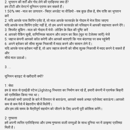
2. भुगतान की शर्तें और गोद लेने की प्रक्रिया क्या है?
हम टीटी और वेस्टर्न यूनियन प्राप्त कर सकते हैं।
1:50% जमा - माल का उत्पादन - चित्र अपडेट या वीडियो - सब कुछ ठीक है, शेष राशि का भुगतान
करें
2: यदि आपके पास शिपिंग एजेंट है, तो माल आपके फारवर्डर के गोदाम में भेज दिया जाएगा
यदि आपके पास शिपिंग एजेंट नहीं है, तो हम अपने फारवर्डर को परिवहन में आपकी सहायता करने देंगे।
3: शिपमेंट बुकिंग - माल को गोदाम में भेजें - लोडिंग के बिल की पुष्टि करें
4: आपको पैकिंग सूची, वाणिज्यिक चालान और लदान का बिल (मूल या टेलेक्स जारी) भेजें
5: जहाज कंपनी आपको कॉल करेगी और आपको बताएगी कि नाव बंदरगाह पर कब पहुंचेगी
6: अपने ब्रोकर को सीमा शुल्क निकासी में मदद करने और सामान लेने दें।
यदि आपके पास ब्रोकर नहीं है, तो आप जहाज कंपनी को सीमा शुल्क निकासी में मदद करने दे सकते हैं
और
सीधे माल उठाओ।
3. ...
यूनियन ब्राइट से खरीदारी क्यों?
1: सेवा
हम 8 साल से एलईडी स्टेज Llighitng स्थिरता का निर्माण कर रहे हैं, हमारी कंपनी में प्रत्येक बिक्री
को प्रशिक्षित किया गया था।
मैं आपको सभी उत्पादों के बारे में विस्तार से बताऊंगा, आपको सबसे अच्छा प्रोजेक्ट बताऊंगा।आपको
कम से कम पैसे में बेहतरीन चीजें मिलेंगी।
और हम लंबे समय के मैत्रीपूर्ण सहयोग को जीतने के लिए अपनी पूरी कोशिश करेंगे।
2: गुणवत्ता
हमें अपनी त्वरित प्रतिक्रिया और उच्च गुणवत्ता वाली वस्तुओं के साथ दुनिया भर में उत्कृष्ट प्रतिष्ठा
मिली है।