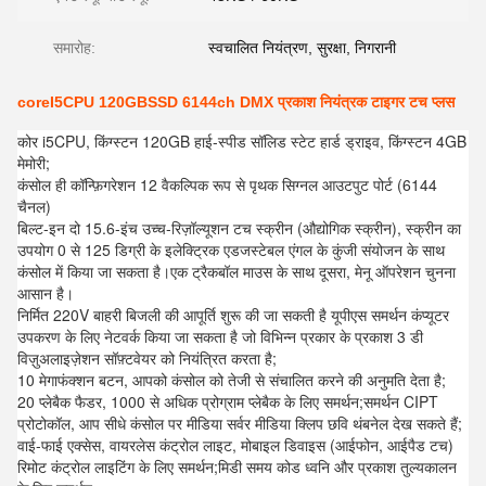
समारोह:
स्वचालित नियंत्रण, सुरक्षा, निगरानी
coreI5CPU 120GBSSD 6144ch DMX प्रकाश नियंत्रक टाइगर टच प्लस
कोर i5CPU, किंग्स्टन 120GB हाई-स्पीड सॉलिड स्टेट हार्ड ड्राइव, किंग्स्टन 4GB
मेमोरी;
कंसोल ही कॉन्फ़िगरेशन 12 वैकल्पिक रूप से पृथक सिग्नल आउटपुट पोर्ट (6144
चैनल)
बिल्ट-इन दो 15.6-इंच उच्च-रिज़ॉल्यूशन टच स्क्रीन (औद्योगिक स्क्रीन), स्क्रीन का
उपयोग 0 से 125 डिग्री के इलेक्ट्रिक एडजस्टेबल एंगल के कुंजी संयोजन के साथ
कंसोल में किया जा सकता है।एक ट्रैकबॉल माउस के साथ दूसरा, मेनू ऑपरेशन चुनना
आसान है।
निर्मित 220V बाहरी बिजली की आपूर्ति शुरू की जा सकती है यूपीएस समर्थन कंप्यूटर
उपकरण के लिए नेटवर्क किया जा सकता है जो विभिन्न प्रकार के प्रकाश 3 डी
विज़ुअलाइज़ेशन सॉफ़्टवेयर को नियंत्रित करता है;
10 मेगाफंक्शन बटन, आपको कंसोल को तेजी से संचालित करने की अनुमति देता है;
20 प्लेबैक फैडर, 1000 से अधिक प्रोग्राम प्लेबैक के लिए समर्थन;समर्थन CIPT
प्रोटोकॉल, आप सीधे कंसोल पर मीडिया सर्वर मीडिया क्लिप छवि थंबनेल देख सकते हैं;
वाई-फाई एक्सेस, वायरलेस कंट्रोल लाइट, मोबाइल डिवाइस (आईफोन, आईपैड टच)
रिमोट कंट्रोल लाइटिंग के लिए समर्थन;मिडी समय कोड ध्वनि और प्रकाश तुल्यकालन