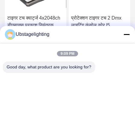
टाइगर टच क्वार्ट्ज 4x2048ch
प्रोटेक्शन टाइगर टच 2 Dmx
डीएमएक्स प्रकाश नियंत्रक
लाइटिंग कंसोल कोर I5
42.5 सेमी चौड़ा
120GBSSD 4GB
Ubstagelighting
सबसे अच्छी कीमत पाएं
सबसे अच्छी कीमत पाएं
9:09 PM
Good day, what product are you looking for?
Guangzhou Union Bright Lighting Co., Ltd.
Union-Bright@hotmail.com
86-20-22350186
नंबर 11 हांगक्सिंग इंडस्ट्रियल रोड, शिजिंग टाउन, बैयुन जिला, गुआंगज़ौ,
510430, चीन