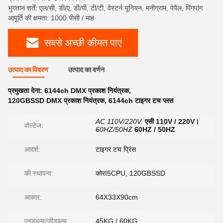
भुगतान शर्तें: एल/सी, डी/ए, डी/पी, टी/टी, वेस्टर्न यूनियन, मनीग्राम, पेपैल, पिंगपांग
आपूर्ति की क्षमता: 1000 पीसी / माह
सबसे अच्छी कीमत पाएं
उत्पाद का विवरण
उत्पाद का वर्णन
प्रमुखता देना:
6144ch DMX प्रकाश नियंत्रक
,
120GBSSD DMX प्रकाश नियंत्रक
,
6144ch टाइगर टच प्लस
AC 110V/220V.
एसी 110V / 220V।
वोल्टेज:
60HZ/50HZ
60HZ / 50HZ
आदर्श:
टाइगर टच प्रिंस
की स्थापना:
कोरI5CPU, 120GBSSD
आकार:
64X33X90cm
एनडब्ल्यू/जीडब्ल्यू:
45KG / 60KG