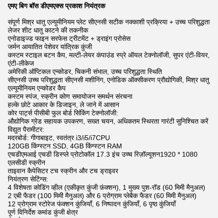
एमए बिग बॉस डीएमएक्स प्रकाश नियंत्रक
संपूर्ण मिश्र धातु एल्यूमीनियम प्लेट सीएनसी सटीक नक्काशी प्रक्रिया + उच्च परिशुद्धता
लेजर शीट धातु काटने की तकनीक
एनोडाइज्ड फाइन सरफेस ट्रीटमेंट + ड्राइंग प्रोसेस
जर्मन आयातित पेशेवर यांत्रिक कुंजी
कस्टम स्टाइल बटन कैप, मल्टी-लेयर कंपाउंड स्प्रे ऑयल टेक्नोलॉजी, सुपर एंटी-वियर,
एंटी-लीकेज
अमेरिकी ऑप्टिकल एन्कोडर, चिकनी संभाल, उच्च परिशुद्धता स्थिति
सीएनसी उच्च परिशुद्धता सीएनसी मशीनिंग, एनोडिक ऑक्सीकरण प्रौद्योगिकी, मिश्र धातु
एल्यूमीनियम एन्कोडर कैप
कस्टम स्पंज, स्क्रीन कोण समायोजन समर्थन संरचना
हल्के छोटे आकार के डिजाइन, ले जाने में आसान
कोर पार्ट्स पीसीबी फुल बोर्ड सिंकिंग टेक्नोलॉजी:
औद्योगिक ग्रेड सहायक उपकरण, सख्त चयन, अधिकतम स्थिरता गारंटी सुनिश्चित करें
विद्युत पैरामीटर:
मदरबोर्ड: गीगाबाइट, स्वतंत्र i3/i5/i7CPU
120GB किंग्स्टन SSD, 4GB किंग्स्टन RAM
एचडीएमआई एचडी डिस्प्ले प्रोटोकॉल 17.3 इंच उच्च रिज़ॉल्यूशन1920 * 1080
एलसीडी स्क्रीन
ताइवान कैपेसिटर टच स्क्रीन और टच ड्राइवर
नियंत्रण सेटिंग्स:
4 विशेषता कोडिंग व्हील (एकीकृत कुंजी फ़ंक्शन), 1 मुख्य पुश-रॉड (60 मिमी मैनुअल)
2 एबी फैडर (100 मिमी मैनुअल) और 6 प्रोग्राम प्लेबैक फैडर (60 मिमी मैनुअल)
12 प्रोग्राम स्टोरेज फंक्शन कुंजियाँ, 6 निष्पादन कुंजियाँ, 6 पृष्ठ कुंजियाँ
पूर्ण विनिर्देश कमांड कुंजी क्षेत्र