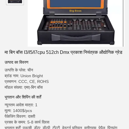
मा बिग बॉस I3/I5/I7cpu 512ch Dmx प्रकाश नियंत्रक औद्योगिक ग्रेड
उत्पाद का विवरण
उत्पत्ति के प्लेस: चीन
ब्रांड नाम: Union Bright
प्रमाणन: CCC, CE, ROHS
मॉडल संख्या: एमए-बिग बॉस
भुगतान और शिपिंग की शर्तें
न्यूनतम आदेश मात्रा: 1
मूल्य: 1400$/pcs
पैकेजिंग विवरण: दफ़्ती
प्रसव के समय: 5-8 कार्य दिवस
भुगतान शर्तें: एल/सी, डी/ए, डी/पी, टी/टी, वेस्टर्न यूनियन, मनीग्राम, पेपैल, पिंगपांग