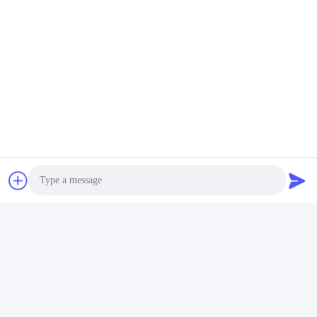
भेजना
समान उत्पाद
टाइगर टच क्वार्ट्ज 4x2048ch
प्रोटेक्शन टाइगर टच 2 Dmx
डीएमएक्स प्रकाश नियंत्रक
लाइटिंग कंसोल कोर I5
Photo
42.5 सेमी चौड़ा
120GBSSD 4GB
Video Call
सबसे अच्छी कीमत पाएं
सबसे अच्छी कीमत पाएं