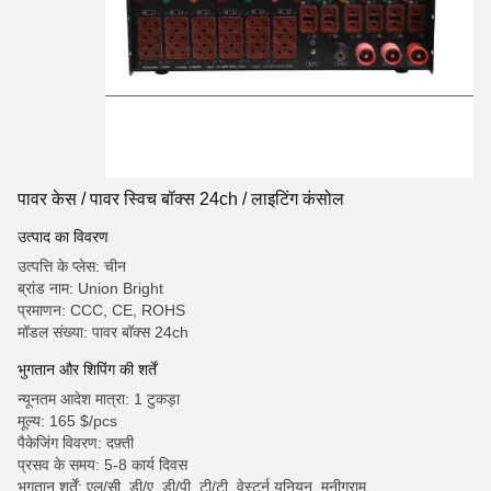
पावर केस / पावर स्विच बॉक्स 24ch / लाइटिंग कंसोल
उत्पाद का विवरण
उत्पत्ति के प्लेस: चीन
ब्रांड नाम: Union Bright
प्रमाणन: CCC, CE, ROHS
मॉडल संख्या: पावर बॉक्स 24ch
भुगतान और शिपिंग की शर्तें
न्यूनतम आदेश मात्रा: 1 टुकड़ा
मूल्य: 165 $/pcs
पैकेजिंग विवरण: दफ़्ती
प्रसव के समय: 5-8 कार्य दिवस
भुगतान शर्तें: एल/सी, डी/ए, डी/पी, टी/टी, वेस्टर्न यूनियन, मनीग्राम