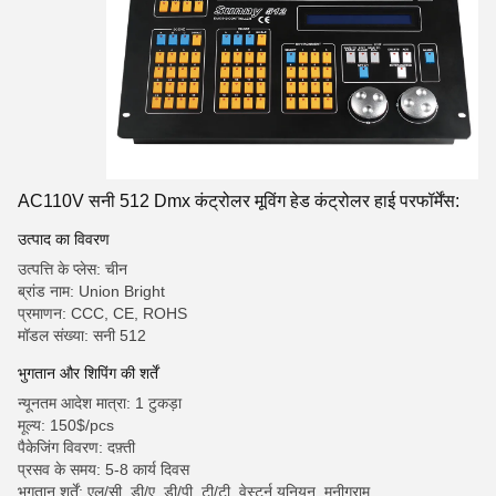
AC110V सनी 512 Dmx कंट्रोलर मूविंग हेड कंट्रोलर हाई परफॉर्मेंस:
उत्पाद का विवरण
उत्पत्ति के प्लेस: चीन
ब्रांड नाम: Union Bright
प्रमाणन: CCC, CE, ROHS
मॉडल संख्या: सनी 512
भुगतान और शिपिंग की शर्तें
न्यूनतम आदेश मात्रा: 1 टुकड़ा
मूल्य: 150$/pcs
पैकेजिंग विवरण: दफ़्ती
प्रसव के समय: 5-8 कार्य दिवस
भुगतान शर्तें: एल/सी, डी/ए, डी/पी, टी/टी, वेस्टर्न यूनियन, मनीग्राम