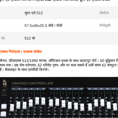
सुपर प्रो 512
वोल्टेज:
57.5x46x25.5 सेमी / पीसी
गिनीकृमि:
 चो:
512 चो
प्रकाश नियंत्रक / प्रकाश कंसोल
ैनल, डीएमएक्स 512/1990 मानक, ऑप्टिकल पृथक के साथ आउटपुट पोर्ट। 60 बुद्धिमान फिक्
कदम तक। छह चेस प्रोग्राम, 62 प्रीसेट दृश्य, और पर चला सकते हैं उसी समय 62 कंप्यूटर 
 है। बैकलाइट के साथ एलसीडी डिस्प्ले।