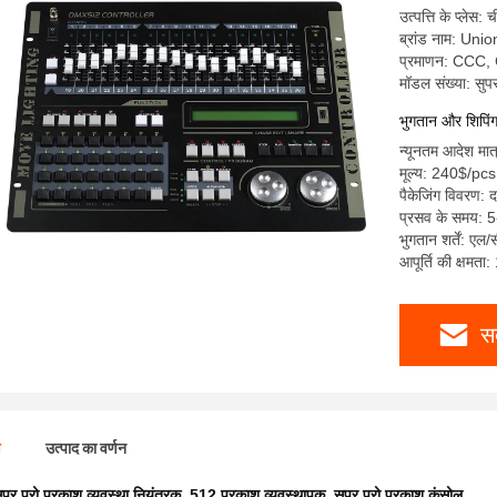
उत्पत्ति के प्लेस: 
ब्रांड नाम: Uni
प्रमाणन: CCC
मॉडल संख्या: सुप
भुगतान और शिपिंग क
न्यूनतम आदेश मात्
मूल्य: 240$/pcs
पैकेजिंग विवरण: दफ
प्रसव के समय: 5
भुगतान शर्तें: एल/
आपूर्ति की क्षमता
स
ण
उत्पाद का वर्णन
ुपर प्रो प्रकाश व्यवस्था नियंत्रक
,
512 प्रकाश व्यवस्थापक
,
सुपर प्रो प्रकाश कंसोल