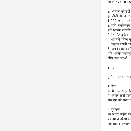
आमतौर पर 10-15 द
2. भुगतान की शर्तें
हम टीटी और वेस्टर्
1:50% जमा - माल क
2: यदि आपके पास शि
यदि आपके पास शिपि
3: शिपमेंट बुकिंग - 
4: आपको पैकिंग सू
5: जहाज कंपनी आप
6: अपने ब्रोकर को
यदि आपके पास ब्रो
सीधे माल उठाओ।
3. ...
यूनियन ब्राइट से ख
1: सेवा
हम 8 साल से एलईडी 
मैं आपको सभी उत्पा
और हम लंबे समय के
2: गुणवत्ता
हमें अपनी त्वरित प्
यह हमारा उद्देश्य 
एक साथ ईमानदारी स