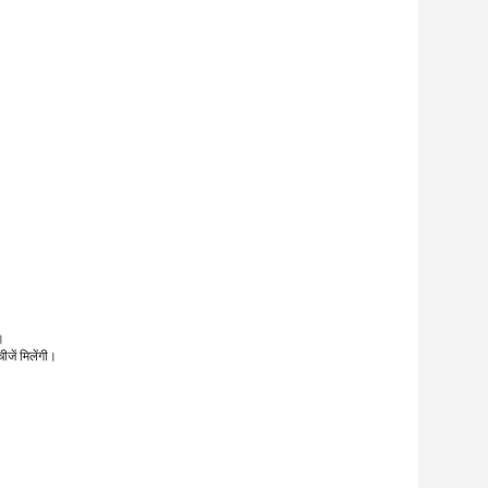
।
जें मिलेंगी।