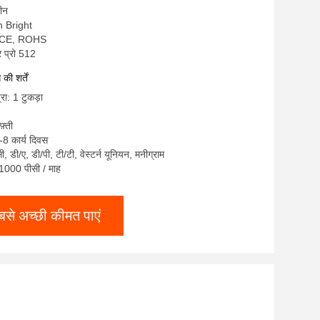
चीन
on Bright
, CE, ROHS
र प्रो 512
ी शर्तें
रा: 1 टुकड़ा
़्ती
-8 कार्य दिवस
सी, डी/ए, डी/पी, टी/टी, वेस्टर्न यूनियन, मनीग्राम
: 1000 पीसी / माह
बसे अच्छी कीमत पाएं