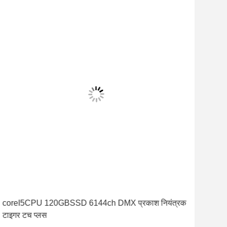
coreI5CPU 120GBSSD 6144ch DMX प्रकाश नियंत्रक
टच क
टाइगर टच प्लस
डीएम