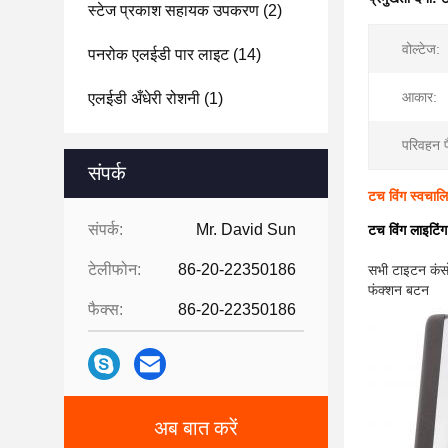
स्टेज प्रकाश सहायक उपकरण
(2)
वोल्टेज:
पनरोक एलईडी पार लाइट
(14)
आकार:
एलईडी अँधेरी रोशनी
(1)
परिवहन प
संपर्क
टच विंग स्वच
संपर्क:
Mr. David Sun
टच विंग लाइटिंग
सभी टाइटन कंसोल
टेलीफोन:
86-20-22350186
फंक्शन बटन
फैक्स:
86-20-22350186
अब बात करें