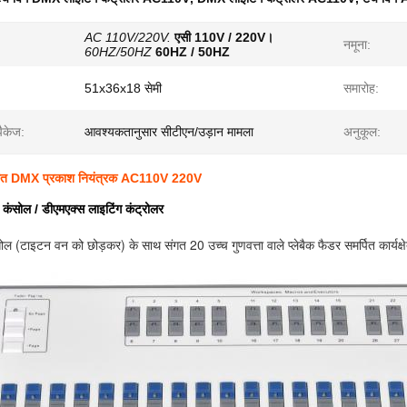
AC 110V/220V.
एसी 110V / 220V।
नमूना:
60HZ/50HZ
60HZ / 50HZ
51x36x18 सेमी
समारोह:
ैकेज:
आवश्यकतानुसार सीटीएन/उड़ान मामला
अनुकूल:
ालित DMX प्रकाश नियंत्रक AC110V 220V
 कंसोल / डीएमएक्स लाइटिंग कंट्रोलर
 (टाइटन वन को छोड़कर) के साथ संगत 20 उच्च गुणवत्ता वाले प्लेबैक फैडर समर्पित कार्यक्षेत्