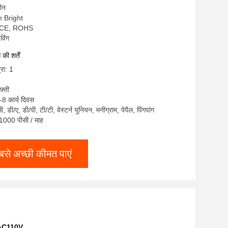
चीन
on Bright
, CE, ROHS
विंग
ी शर्तें
्रा: 1
़्ती
-8 कार्य दिवस
सी, डी/ए, डी/पी, टी/टी, वेस्टर्न यूनियन, मनीग्राम, पेपैल, पिंगपांग
: 1000 पीसी / माह
बसे अच्छी कीमत पाएं
 AC110V