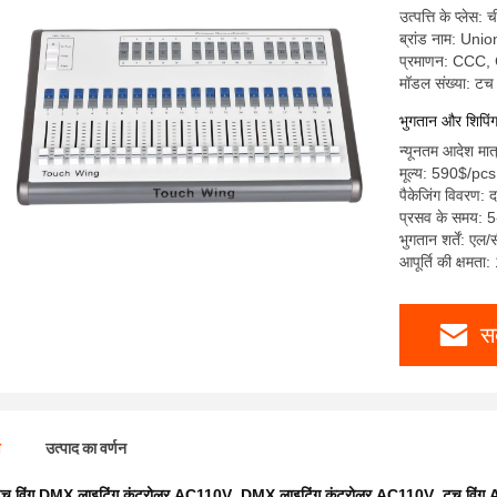
उत्पत्ति के प्लेस: 
ब्रांड नाम: Uni
प्रमाणन: CCC
मॉडल संख्या: टच 
भुगतान और शिपिंग क
न्यूनतम आदेश मात
मूल्य: 590$/pcs
पैकेजिंग विवरण: दफ
प्रसव के समय: 5
भुगतान शर्तें: एल/
आपूर्ति की क्षमता
स
ण
उत्पाद का वर्णन
च विंग DMX लाइटिंग कंट्रोलर AC110V
,
DMX लाइटिंग कंट्रोलर AC110V
,
टच विंग