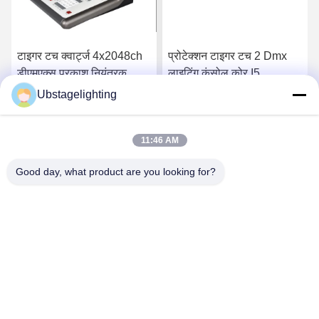
टाइगर टच क्वार्ट्ज 4x2048ch
प्रोटेक्शन टाइगर टच 2 Dmx
डीएमएक्स प्रकाश नियंत्रक
लाइटिंग कंसोल कोर I5
42.5 सेमी चौड़ा
120GBSSD 4GB
Ubstagelighting
सबसे अच्छी कीमत पाएं
सबसे अच्छी कीमत पाएं
11:46 AM
Good day, what product are you looking for?
Guangzhou Union Bright Lighting Co., Ltd.
Union-Bright@hotmail.com
86-20-22350186
नंबर 11 हांगक्सिंग इंडस्ट्रियल रोड, शिजिंग टाउन, बैयुन जिला, गुआंगज़ौ,