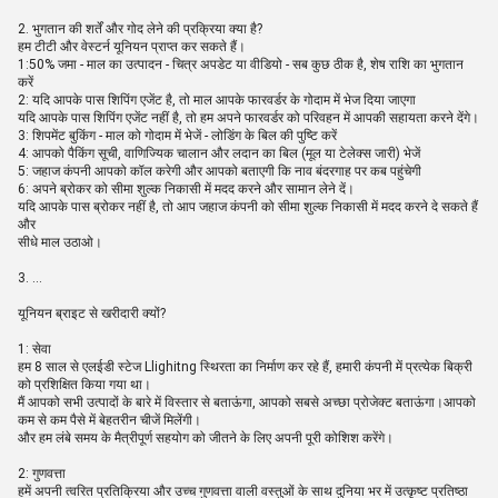
2. भुगतान की शर्तें और गोद लेने की प्रक्रिया क्या है?
हम टीटी और वेस्टर्न यूनियन प्राप्त कर सकते हैं।
1:50% जमा - माल का उत्पादन - चित्र अपडेट या वीडियो - सब कुछ ठीक है, शेष राशि का भुगतान
करें
2: यदि आपके पास शिपिंग एजेंट है, तो माल आपके फारवर्डर के गोदाम में भेज दिया जाएगा
यदि आपके पास शिपिंग एजेंट नहीं है, तो हम अपने फारवर्डर को परिवहन में आपकी सहायता करने देंगे।
3: शिपमेंट बुकिंग - माल को गोदाम में भेजें - लोडिंग के बिल की पुष्टि करें
4: आपको पैकिंग सूची, वाणिज्यिक चालान और लदान का बिल (मूल या टेलेक्स जारी) भेजें
5: जहाज कंपनी आपको कॉल करेगी और आपको बताएगी कि नाव बंदरगाह पर कब पहुंचेगी
6: अपने ब्रोकर को सीमा शुल्क निकासी में मदद करने और सामान लेने दें।
यदि आपके पास ब्रोकर नहीं है, तो आप जहाज कंपनी को सीमा शुल्क निकासी में मदद करने दे सकते हैं
और
सीधे माल उठाओ।
3. ...
यूनियन ब्राइट से खरीदारी क्यों?
1: सेवा
हम 8 साल से एलईडी स्टेज Llighitng स्थिरता का निर्माण कर रहे हैं, हमारी कंपनी में प्रत्येक बिक्री
को प्रशिक्षित किया गया था।
मैं आपको सभी उत्पादों के बारे में विस्तार से बताऊंगा, आपको सबसे अच्छा प्रोजेक्ट बताऊंगा।आपको
कम से कम पैसे में बेहतरीन चीजें मिलेंगी।
और हम लंबे समय के मैत्रीपूर्ण सहयोग को जीतने के लिए अपनी पूरी कोशिश करेंगे।
2: गुणवत्ता
हमें अपनी त्वरित प्रतिक्रिया और उच्च गुणवत्ता वाली वस्तुओं के साथ दुनिया भर में उत्कृष्ट प्रतिष्ठा