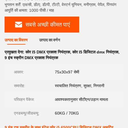
भुगतान शर्तें: एल/सी, डी/ए, डी/पी, टी/टी, वेस्टर्न यूनियन, मनीग्राम, पेपैल, पिंगपांग
आपूर्ति की क्षमता: 1000 पीसी / माह
सबसे अच्छी कीमत पाएं
उत्पाद का विवरण
उत्पाद का वर्णन
प्रमुखता देना:
कोर I5 DMX प्रकाश नियंत्रक
,
कोर I5 डिजिटल dmx नियंत्रक
,
9 इंच स्क्रीन DMX प्रकाश नियंत्रक
आकार:
75x30x97 सेमी
समारोह:
स्वचालित नियंत्रण, सुरक्षा, निगरानी
परिवहन पैकेज:
आवश्यकतानुसार सीटीएन/उड़ान मामला
एनडब्ल्यू/जीडब्ल्यू:
60KG / 70KG
9 इंच टच स्क्रीन के साथ इंटेल कोर i5 6500CPU डिजिटल DMX लाइटिंग