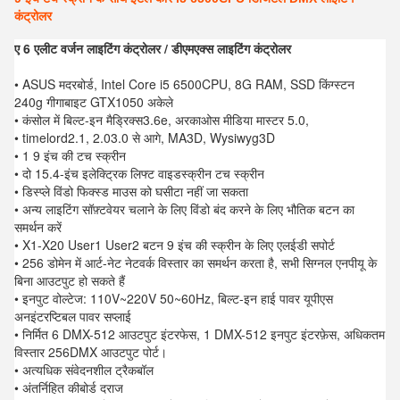
कंट्रोलर
ए 6 एलीट वर्जन लाइटिंग कंट्रोलर / डीएमएक्स लाइटिंग कंट्रोलर
• ASUS मदरबोर्ड, Intel Core i5 6500CPU, 8G RAM, SSD किंग्स्टन
240g गीगाबाइट GTX1050 अकेले
• कंसोल में बिल्ट-इन मैड्रिक्स3.6e, अरकाओस मीडिया मास्टर 5.0,
• timelord2.1, 2.03.0 से आगे, MA3D, Wysiwyg3D
• 1 9 इंच की टच स्क्रीन
• दो 15.4-इंच इलेक्ट्रिक लिफ्ट वाइडस्क्रीन टच स्क्रीन
• डिस्प्ले विंडो फिक्स्ड माउस को घसीटा नहीं जा सकता
• अन्य लाइटिंग सॉफ़्टवेयर चलाने के लिए विंडो बंद करने के लिए भौतिक बटन का
समर्थन करें
• X1-X20 User1 User2 बटन 9 इंच की स्क्रीन के लिए एलईडी सपोर्ट
• 256 डोमेन में आर्ट-नेट नेटवर्क विस्तार का समर्थन करता है, सभी सिग्नल एनपीयू के
बिना आउटपुट हो सकते हैं
• इनपुट वोल्टेज: 110V~220V 50~60Hz, बिल्ट-इन हाई पावर यूपीएस
अनइंटरप्टिबल पावर सप्लाई
• निर्मित 6 DMX-512 आउटपुट इंटरफेस, 1 DMX-512 इनपुट इंटरफ़ेस, अधिकतम
विस्तार 256DMX आउटपुट पोर्ट।
• अत्यधिक संवेदनशील ट्रैकबॉल
• अंतर्निहित कीबोर्ड दराज