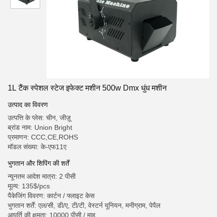
1L टैंक स्पेशल स्टेज इफेक्ट मशीन 500w Dmx धुंध मशीन
उत्पाद का विवरण
उत्पत्ति के प्लेस: चीन, जीज़ू
ब्रांड नाम: Union Bright
प्रमाणन: CCC,CE,ROHS
मॉडल संख्या: के-एफ11ए
भुगतान और शिपिंग की शर्तें
न्यूनतम आदेश मात्रा: 2 पीसी
मूल्य: 135$/pcs
पैकेजिंग विवरण: कार्टन / फ्लाइट केस
भुगतान शर्तें: एल/सी, डी/ए, टी/टी, वेस्टर्न यूनियन, मनीग्राम, पेपैल
आपूर्ति की क्षमता: 10000 पीसी / माह