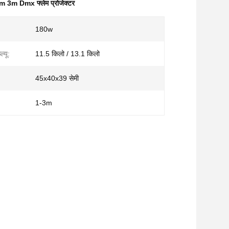
3m Dmx फ्लेम प्रोजेक्टर
180w
ल्यू:
11.5 किलो / 13.1 किलो
45x40x39 सेमी
1-3m