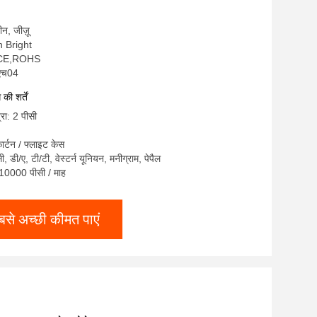
चीन, जीज़ू
on Bright
,CE,ROHS
-एच04
ी शर्तें
्रा: 2 पीसी
ार्टन / फ्लाइट केस
सी, डी/ए, टी/टी, वेस्टर्न यूनियन, मनीग्राम, पेपैल
: 10000 पीसी / माह
बसे अच्छी कीमत पाएं