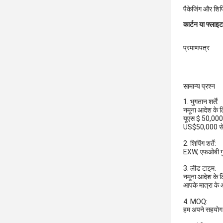
पैकेजिंग और शिपि
कार्टन या फ्लाइट
प्रमाणपत्र
सामान्य प्रश्न
1. भुगतान शर्तें:
नमूना आदेश के ल
यूएस $ 50,000 स
US$50,000 से अ
2. शिपिंग शर्तें:
EXW, एफओबी गुआ
3. लीड टाइम:
नमूना आदेश के 
आपके मात्रा के 
4. MOQ:
हम अपने सहयोग की