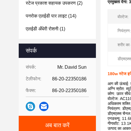
प्रमुखता देना:
3
स्टेज प्रकाश सहायक उपकरण
(2)
पनरोक एलईडी पार लाइट
(14)
वोल्टेज:
एलईडी अँधेरी रोशनी
(1)
नियंत्रण:
शरीर का
संपर्क
डीएमएक्
संपर्क:
Mr. David Sun
180w स्टेज इफे
टेलीफोन:
86-20-22350186
आग की ऊंचाई: 
अग्नि स्रोत: ब्य
फैक्स:
86-20-22350186
कोण: ऊपर सीधे
वोल्टेज: AC1
अधिकतम शक्त
नियंत्रण: डीएम
डीएमएक्स चैनल
एनडब्ल्यू: 11.
गीगावॉट: 13.
अब बात करें
उत्पाद का आक