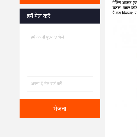
पैकिंग आकार (
घटक: पावर कॉर्ड
पैकिंग विकल्प: स
हमें मेल करें
भेजना