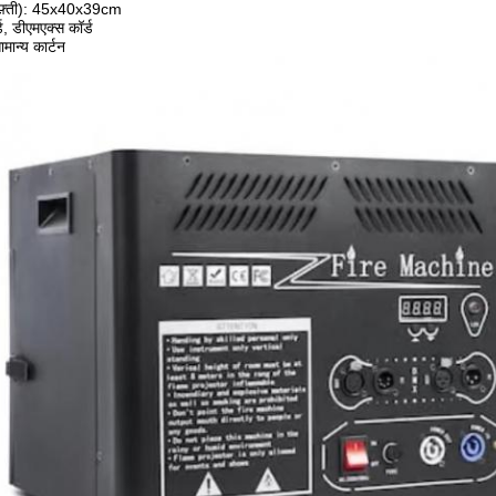
दफ़्ती): 45x40x39cm
, डीएमएक्स कॉर्ड
ामान्य कार्टन