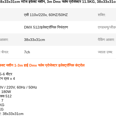
8x33x31cm स्टेज इफेक्ट मशीन
,
3m Dmx फ्लेम प्रोजेक्टर 11.5KG
,
38x33x31cm 
एसी 110v/220v, 60HZ/50HZ
शक्ति:
DMX 512/इलेक्ट्रॉनिक नियंत्रण
एनडब्ल्यू/जीडब्
 आकार:
38x33x31cm
पैकिंग आकार:
स चैनल:
7ch
ज्वाला उच्च:
क्ट मशीन 1-3m हाई Dmx फ्लेम प्रोजेक्टर इलेक्ट्रॉनिक कंट्रोल
5-6 मीटर
ूटेन द्रव x 4
10V / 220V, 60Hz / 50Hz
ि: 180W
एक्स 512
: 7
6KG
1KG
ार: 38x33x31cm