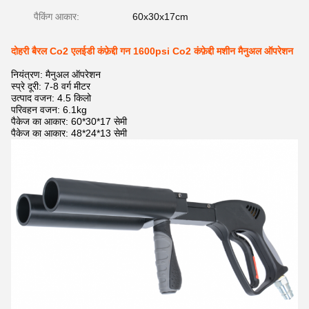
पैकिंग आकार:
60x30x17cm
दोहरी बैरल Co2 एलईडी कंफ़ेद्दी गन 1600psi Co2 कंफ़ेद्दी मशीन मैनुअल ऑपरेशन
नियंत्रण: मैनुअल ऑपरेशन
स्प्रे दूरी: 7-8 वर्ग मीटर
उत्पाद वजन: 4.5 किलो
परिवहन वजन: 6.1kg
पैकेज का आकार: 60*30*17 सेमी
पैकेज का आकार: 48*24*13 सेमी