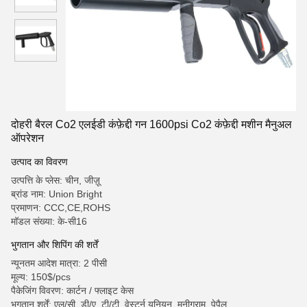
दोहरी बैरल Co2 एलईडी कंफ़ेद्दी गन 1600psi Co2 कंफ़ेद्दी मशीन मैनुअल
ऑपरेशन
उत्पाद का विवरण
उत्पत्ति के प्लेस: चीन, जीज़ू
ब्रांड नाम: Union Bright
प्रमाणन: CCC,CE,ROHS
मॉडल संख्या: के-सी16
भुगतान और शिपिंग की शर्तें
न्यूनतम आदेश मात्रा: 2 पीसी
मूल्य: 150$/pcs
पैकेजिंग विवरण: कार्टन / फ्लाइट केस
भुगतान शर्तें: एल/सी, डी/ए, टी/टी, वेस्टर्न यूनियन, मनीग्राम, पेपैल