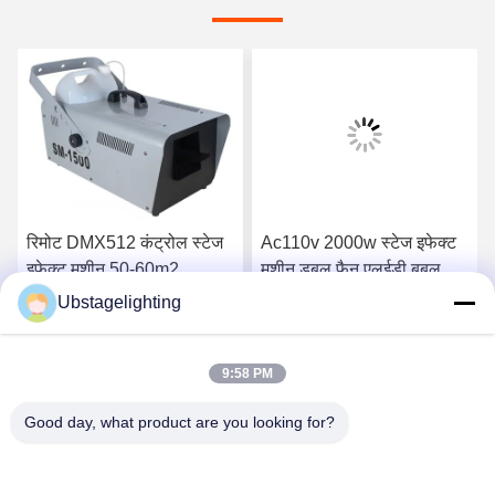
रिमोट DMX512 कंट्रोल स्टेज
Ac110v 2000w स्टेज इफेक्ट
इफेक्ट मशीन 50-60m2
मशीन डबल फैन एलईडी बबल
1500w स्नो मशीन
मशीन
Ubstagelighting
सबसे अच्छी कीमत पाएं
सबसे अच्छी कीमत पाएं
9:58 PM
Good day, what product are you looking for?