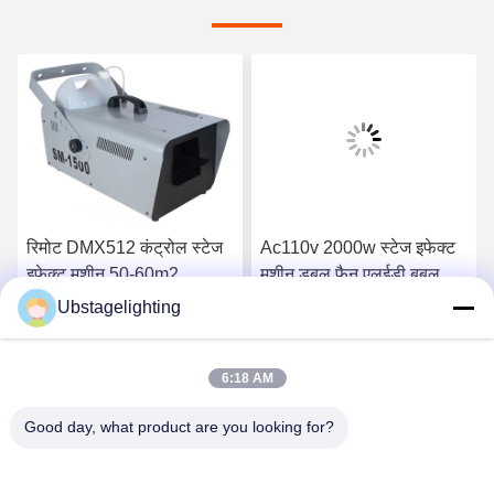
रिमोट DMX512 कंट्रोल स्टेज
Ac110v 2000w स्टेज इफेक्ट
इफेक्ट मशीन 50-60m2
मशीन डबल फैन एलईडी बबल
1500w स्नो मशीन
मशीन
Ubstagelighting
सबसे अच्छी कीमत पाएं
सबसे अच्छी कीमत पाएं
6:18 AM
Good day, what product are you looking for?