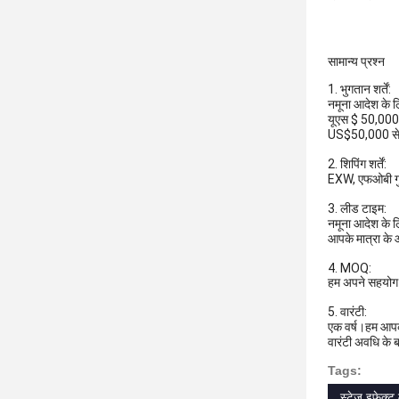
सामान्य प्रश्न
1. भुगतान शर्तें:
नमूना आदेश के ल
यूएस $ 50,000 स
US$50,000 से अ
2. शिपिंग शर्तें:
EXW, एफओबी गुआ
3. लीड टाइम:
नमूना आदेश के 
आपके मात्रा के 
4. MOQ:
हम अपने सहयोग की
5. वारंटी:
एक वर्ष।हम आपको
वारंटी अवधि के ब
Tags:
स्टेज इफेक्