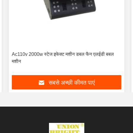
Ac110v 2000w स्टेज इफेक्ट मशीन डबल फैन एलईडी बबल
मशीन
सबसे अच्छी कीमत पाएं