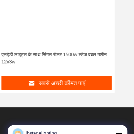
एलईडी लाइट्स के साथ सिंगल रोलर 1500w स्टेज बबल मशीन
कवरे
12x3w
मशी
सबसे अच्छी कीमत पाएं
Ubstagelighting