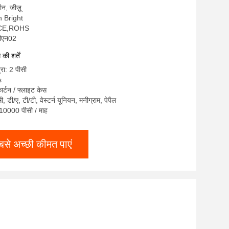
चीन, जीज़ू
on Bright
,CE,ROHS
सीएन02
ी शर्तें
्रा: 2 पीसी
s
ार्टन / फ्लाइट केस
सी, डी/ए, टी/टी, वेस्टर्न यूनियन, मनीग्राम, पेपैल
: 10000 पीसी / माह
बसे अच्छी कीमत पाएं