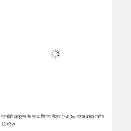
एलईडी लाइट्स के साथ सिंगल रोलर 1500w स्टेज बबल मशीन
कवरे
12x3w
मशी