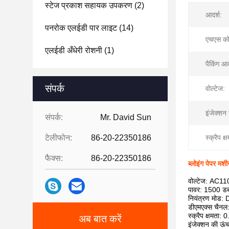
स्टेज प्रकाश सहायक उपकरण
(2)
आदर्श:
पनरोक एलईडी पार लाइट
(14)
एचएस क
एलईडी अँधेरी रोशनी
(1)
पैकिंग आ
संपर्क
वोल्टेज:
इंजेक्शन
संपर्क:
Mr. David Sun
टेलीफोन:
86-20-22350186
स्क्रैप क्
फैक्स:
86-20-22350186
ब्लोइंग पेपर मश
वोल्टेज: AC1
पावर: 1500 डब्ल
नियंत्रण मोड:
डीएमएक्स चैनल:
स्क्रैप क्षमता:
अब बात करें
इंजेक्शन की ऊ