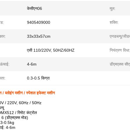
केसीएन06
मूल:
ोड:
9405409000
शक्ति:
कार:
33x33x57cm
एनडब्ल्यू/जीडब्
एसी 110/220V, 50HZ/60HZ
नियंत्रण विधा
 ऊंचाई:
4-6m
डीएमएक्स सी
षमता:
0.3-0.5 किग्रा
ीन / ब्लोइंग मशीन / स्पेशल इफेक्ट मशीन
10V / 220V, 60Hz / 50Hz
्यू
 DMX512 / रिमोट कंट्रोल
 6 (डीएमएक्स मोड)
 0.3-0.5kg
ंचाई: 4-6m