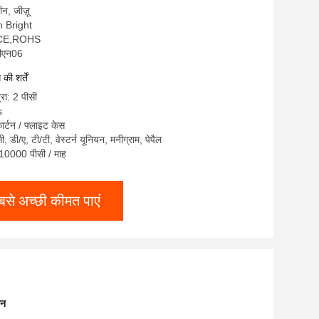
चीन, जीज़ू
on Bright
,CE,ROHS
सीएन06
ी शर्तें
्रा: 2 पीसी
s
ार्टन / फ्लाइट केस
सी, डी/ए, टी/टी, वेस्टर्न यूनियन, मनीग्राम, पेपैल
: 10000 पीसी / माह
बसे अच्छी कीमत पाएं
ीन