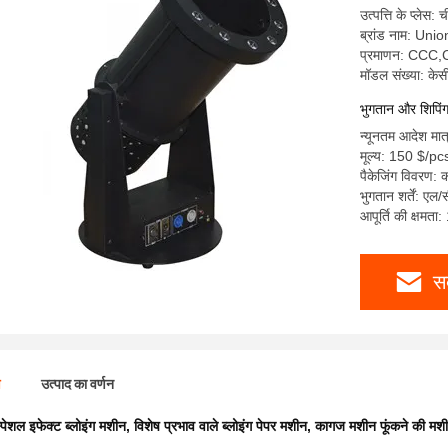
उत्पत्ति के प्लेस: 
ब्रांड नाम: Uni
प्रमाणन: CCC
मॉडल संख्या: के
भुगतान और शिपिंग क
न्यूनतम आदेश मात
मूल्य: 150 $/pc
पैकेजिंग विवरण: क
भुगतान शर्तें: एल/
आपूर्ति की क्षमता
स
ण
उत्पाद का वर्णन
्पेशल इफेक्ट ब्लोइंग मशीन
,
विशेष प्रभाव वाले ब्लोइंग पेपर मशीन
,
कागज मशीन फूंकने की मश