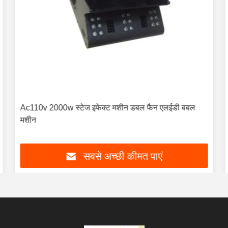
Ac110v 2000w स्टेज इफेक्ट मशीन डबल फैन एलईडी बबल
मशीन
सबसे अच्छी कीमत पाएं