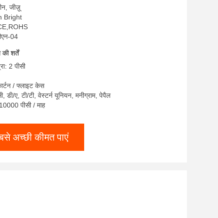
चीन, जीज़ू
on Bright
,CE,ROHS
सीएन-04
ी शर्तें
्रा: 2 पीसी
ार्टन / फ्लाइट केस
सी, डी/ए, टी/टी, वेस्टर्न यूनियन, मनीग्राम, पेपैल
: 10000 पीसी / माह
बसे अच्छी कीमत पाएं