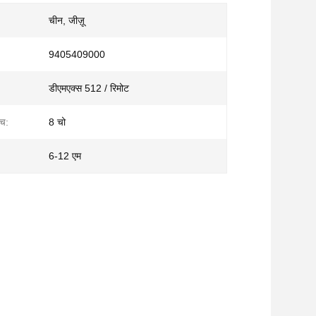
चीन, जीज़ू
9405409000
डीएमएक्स 512 / रिमोट
एच:
8 चो
6-12 एम