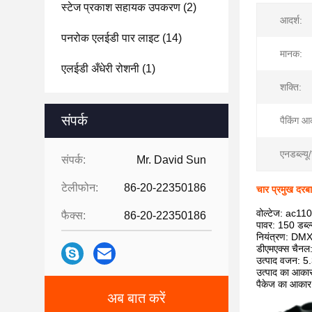
स्टेज प्रकाश सहायक उपकरण
(2)
आदर्श:
पनरोक एलईडी पार लाइट
(14)
मानक:
एलईडी अँधेरी रोशनी
(1)
शक्ति:
संपर्क
पैकिंग आ
एनडब्ल्यू/
संपर्क:
Mr. David Sun
टेलीफोन:
86-20-22350186
चार प्रमुख दरबा
वोल्टेज: ac1
फैक्स:
86-20-22350186
पावर: 150 डब्ल्
नियंत्रण: DMX
डीएमएक्स चैनल
उत्पाद वजन: 5
उत्पाद का आकार
पैकेज का आकार
अब बात करें