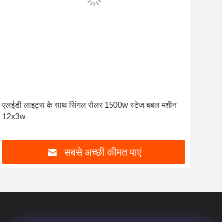
एलईडी लाइट्स के साथ सिंगल रोलर 1500w स्टेज बबल मशीन
कवरे
12x3w
मशी
सबसे अच्छी कीमत पाएं