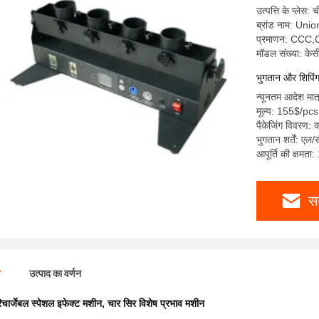
उत्पत्ति के प्लेस: 
ब्रांड नाम: Uni
प्रमाणन: CCC
मॉडल संख्या: के
भुगतान और शिपिंग क
न्यूनतम आदेश मात
मूल्य: 155$/pcs
पैकेजिंग विवरण: क
भुगतान शर्तें: एल/
आपूर्ति की क्षमता
स
ण
उत्पाद का वर्णन
िचार्जेबल स्पेशल इफेक्ट मशीन
,
चार सिर विशेष प्रभाव मशीन