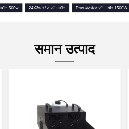
ट मशीन 500w
24X3w स्टेज फॉग मशीन
Dmx कंट्रोल्ड फॉग मशीन 1500W
समान उत्पाद