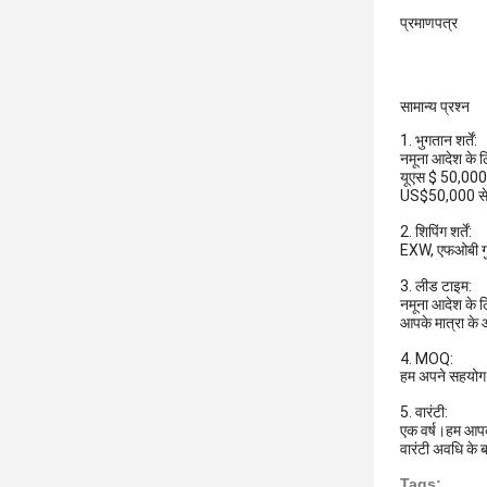
प्रमाणपत्र
सामान्य प्रश्न
1. भुगतान शर्तें:
नमूना आदेश के ल
यूएस $ 50,000 स
US$50,000 से अ
2. शिपिंग शर्तें:
EXW, एफओबी गुआ
3. लीड टाइम:
नमूना आदेश के 
आपके मात्रा के 
4. MOQ:
हम अपने सहयोग की
5. वारंटी:
एक वर्ष।हम आपको
वारंटी अवधि के ब
Tags: