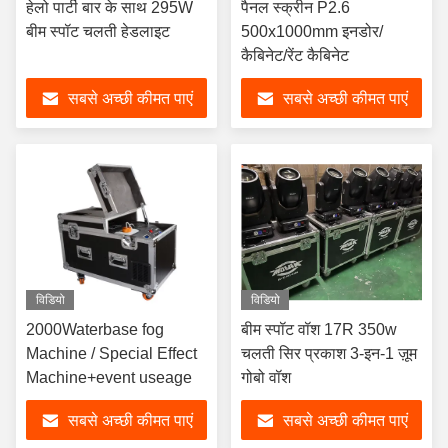
हेलो पार्टी बार के साथ 295W
पैनल स्क्रीन P2.6
बीम स्पॉट चलती हेडलाइट
500x1000mm इनडोर/
कैबिनेट/रेंट कैबिनेट
सबसे अच्छी कीमत पाएं
सबसे अच्छी कीमत पाएं
विडियो
विडियो
2000Waterbase fog
बीम स्पॉट वॉश 17R 350w
Machine / Special Effect
चलती सिर प्रकाश 3-इन-1 ज़ूम
Machine+event useage
गोबो वॉश
सबसे अच्छी कीमत पाएं
सबसे अच्छी कीमत पाएं