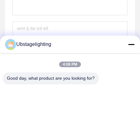
Ubstagelighting
भेजना
4:06 PM
Good day, what product are you looking for?
Guangzhou Union Bright Lighting Co., Ltd.
Union-Bright@hotmail.com
86-20-22350186