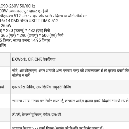
ज: AC90-260V 50/60Hz
 200W उच्च आउटपुट व्हाइट एलईडी
: डीएमएक्स 512, मास्टर-दास और ध्वनि सक्रिय या ऑटो ऑपरेशन
ल: 16/14 DMX चैनल USITT DMX-512
: 265W
 * 220 (डब्ल्यू) * 482 (एच) मिमी
: 365 (एल) * 290 (डब्ल्यू) * 600 (एच) मिमी
35 किग्रा, सकल वजन: 14.95 किग्रा
पिंग
EXWork, CIF, CNF, वैकल्पिक
सीई, आरओएचएस, अगर आपको अन्य प्रमाण पत्र की आवश्यकता है तो कृपया हमारी बिक्री 
संकोच न करें
यां
एक्सप्रेस शिपिंग, एयर शिपिंग, समुद्री शिपिंग
सामान्य समय, गंतव्य पर निर्भर करता है, तत्काल आदेश कृपया हमारी बिक्री टीम से संपर्क 
टी/टी, वेस्टर्न यूनियन, पेपैल, एल/सी.
भुगतान के बाद 3-7 कार्य दिवस (स्टॉक की स्थिति पर निर्भर करता है)