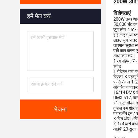
200W 3In1 ज
विशेषताएं
हमें मेल करें
200W उच्च आउट
50,000 घंटे क
ज़ूम कोण 4.5°~
हाई लाइट आउट
लाइट ज़ूम आउट
तापमान सुरक्षा 
पंखे काम करना श
आधा कम करें।
1 रंग पहिया: 7 
स्पीड
1 रोटेशन गोबो व
प्रिज्म: 8-पहलू प
प्रति सेकंड 1-25
आंतरिक कार्यक्
16/14 DMX 
DMX 512, मास्
रंगीन एलसीडी डिस
कुशल कम शोर प
भेजना
पावरकॉन इन /
3-पिन और 5-प
दो 1/4 बारी बन्ध
आईपी ​​20 सुरक्षा 