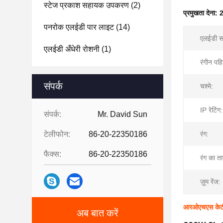
स्टेज प्रकाश सहायक उपकरण
(2)
प्रमुखता देना:
2
पनरोक एलईडी पार लाइट
(14)
एलईडी स्
एलईडी अँधेरी रोशनी
(1)
रंगीन पहि
संपर्क
चश्मे:
IP रेटिंग:
संपर्क:
Mr. David Sun
टेलीफोन:
86-20-22350186
रंग:
फैक्स:
86-20-22350186
रंग का त
ज़ूम रेंज:
आरओएचएस केटीव
अब बात करें