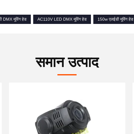
 DMX मूविंग हेड
AC110V LED DMX मूविंग हेड
150w एलईडी मूविंग हे
समान उत्पाद