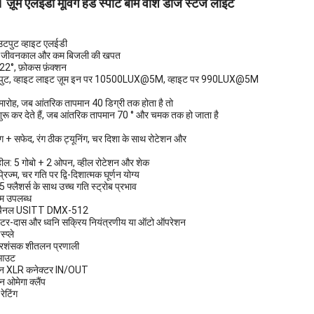
़ूम एलईडी मूविंग हेड स्पॉट बीम वॉश डीजे स्टेज लाइट
पुट व्हाइट एलईडी
ा जीवनकाल और कम बिजली की खपत
22°, फ़ोकस फ़ंक्शन
पुट, व्हाइट लाइट ज़ूम इन पर 10500LUX@5M, व्हाइट पर 990LUX@5M
समारोह, जब आंतरिक तापमान 40 डिग्री तक होता है तो
ुरू कर देते हैं, जब आंतरिक तापमान 70 ° और चमक तक हो जाता है
रंग + सफेद, रंग ठीक ट्यूनिंग, चर दिशा के साथ रोटेशन और
्हील: 5 गोबो + 2 ओपन, व्हील रोटेशन और शेक
्रिज्म, चर गति पर द्वि-दिशात्मक घूर्णन योग्य
 फ्लैशर्स के साथ उच्च गति स्ट्रोब प्रभाव
रम उपलब्ध
चैनल USITT DMX-512
टर-दास और ध्वनि सक्रिय नियंत्रणीय या ऑटो ऑपरेशन
्प्ले
्रशंसक शीतलन प्रणाली
 आउट
िन XLR कनेक्टर IN/OUT
न ओमेगा क्लैंप
रेटिंग