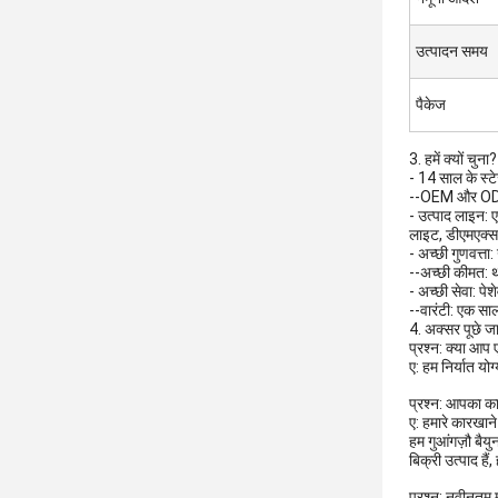
उत्पादन समय
पैकेज
3. हमें क्यों चुना?
- 14 साल के स्टे
--OEM और ODM
- उत्पाद लाइन: 
लाइट, डीएमएक्स 
- अच्छी गुणवत्ता:
--अच्छी कीमत: थ
- अच्छी सेवा: प
--वारंटी: एक साल
4. अक्सर पूछे जान
प्रश्न: क्या आप 
ए: हम निर्यात योग्
प्रश्न: आपका कार
ए: हमारे कारखाने
हम गुआंगज़ौ बैयु
बिक्री उत्पाद हैं
प्रश्न: नवीनतम मू