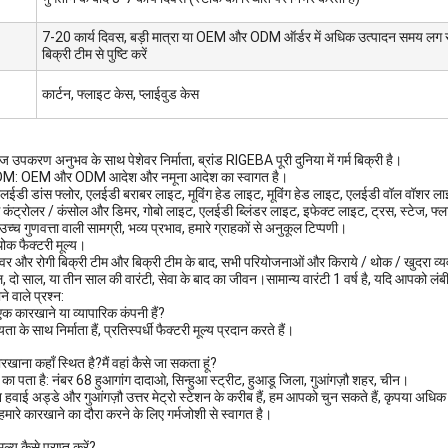
7-20 कार्य दिवस, बड़ी मात्रा या OEM और ODM ऑर्डर में अधिक उत्पादन समय लग स
बिक्री टीम से पुष्टि करें
कार्टन, फ्लाइट केस, प्लाईवुड केस
ज उपकरण अनुभव के साथ पेशेवर निर्माता, ब्रांड RIGEBA पूरी दुनिया में गर्म बिक्री है।
: OEM और ODM आदेश और नमूना आदेश का स्वागत है।
एलईडी डांस फ्लोर, एलईडी बराबर लाइट, मूविंग हेड लाइट, मूविंग हेड लाइट, एलईडी वॉल वॉशर ल
कंट्रोलर / कंसोल और डिमर, गोबो लाइट, एलईडी ब्लिंडर लाइट, इफेक्ट लाइट, ट्रस, स्टेज, फ्
 उच्च गुणवत्ता वाली सामग्री, भव्य प्रभाव, हमारे ग्राहकों से अनुकूल टिप्पणी।
ोक फैक्टरी मूल्य।
ेशेवर और रोगी बिक्री टीम और बिक्री टीम के बाद, सभी परियोजनाओं और किराये / थोक / खुदरा व
, दो साल, या तीन साल की वारंटी, सेवा के बाद का जीवन।सामान्य वारंटी 1 वर्ष है, यदि आपको लंबी
े वाले प्रश्न:
एक कारखाने या व्यापारिक कंपनी हैं?
यता के साथ निर्माता हैं, प्रतिस्पर्धी फैक्टरी मूल्य प्रदान करते हैं।
खाना कहाँ स्थित है?मैं वहां कैसे जा सकता हूं?
 का पता है: नंबर 68 हुआगांग दादाओ, सिन्हुआ स्ट्रीट, हुआडू जिला, गुआंगज़ौ शहर, चीन।
न हवाई अड्डे और गुआंगज़ौ उत्तर मेट्रो स्टेशन के करीब हैं, हम आपको चुन सकते हैं, कृपया अधिक जा
, हमारे कारखाने का दौरा करने के लिए गर्मजोशी से स्वागत है।
ल्य कैसे प्राप्त करें?