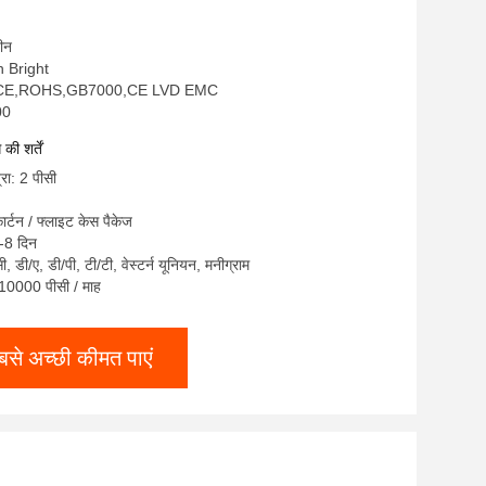
चीन
on Bright
C,CE,ROHS,GB7000,CE LVD EMC
00
ी शर्तें
्रा: 2 पीसी
ार्टन / फ्लाइट केस पैकेज
-8 दिन
सी, डी/ए, डी/पी, टी/टी, वेस्टर्न यूनियन, मनीग्राम
: 10000 पीसी / माह
बसे अच्छी कीमत पाएं