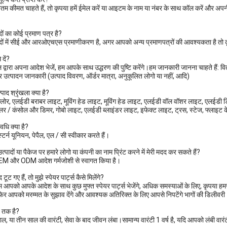
 कीमत चाहते हैं, तो कृपया हमें ईमेल करें या आइटम के नाम या नंबर के साथ कॉल करें और अपनी जर
ादों का कोई प्रमाण पत्र है?
त्पादों में सीई और आरओएचएस प्रमाणीकरण है, अगर आपको अन्य प्रमाणपत्रों की आवश्यकता है तो क
 दें?
ेल द्वारा अपना आदेश भेजें, हम आपके साथ उद्धरण की पुष्टि करेंगे।हम जानकारी जानना चाहते हैं:
र उत्पादन जानकारी (उत्पाद विवरण, ऑर्डर मात्रा, अनुकूलित लोगो या नहीं, आदि)
पाद श्रृंखला क्या है?
्लोर, एलईडी बराबर लाइट, मूविंग हेड लाइट, मूविंग हेड लाइट, एलईडी वॉल वॉशर लाइट, एलईडी डि
लर / कंसोल और डिमर, गोबो लाइट, एलईडी ब्लाइंडर लाइट, इफेक्ट लाइट, ट्रस, स्टेज, फ्लाइट 
वधि क्या है?
स्टर्न यूनियन, पेपैल, एल / सी स्वीकार करते हैं।
त्पादों या पैकेज पर हमारे लोगो या कंपनी का नाम प्रिंट करने में मेरी मदद कर सकते हैं?
OEM और ODM आदेश गर्मजोशी से स्वागत किया है।
 टूट गए हैं, तो मुझे स्पेयर पार्ट्स कैसे मिलेंगे?
आपको आपके आदेश के साथ कुछ मुफ्त स्पेयर पार्ट्स भेजेंगे, अधिक समस्याओं के लिए, कृपया हमसे 
, फिर आपको मरम्मत के सुझाव देंगे और आवश्यक अतिरिक्त के लिए आपसे निपटेंगे भागों की डिलीवरी
ब तक है?
ल, या तीन साल की वारंटी, सेवा के बाद जीवन लंबा।सामान्य वारंटी 1 वर्ष है, यदि आपको लंबी वारं