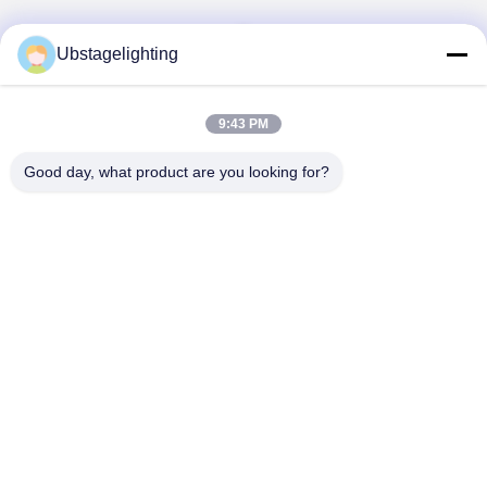
1
Ubstagelighting
9:43 PM
Good day, what product are you looking for?
Guangzhou Union Bright Lighting Co., Ltd.
Union-Bright@hotmail.com
86-20-22350186
नंबर 11 हांगक्सिंग इंडस्ट्रियल रोड, शिजिंग टाउन, बैयुन जिला, गुआंगज़ौ,
510430, चीन