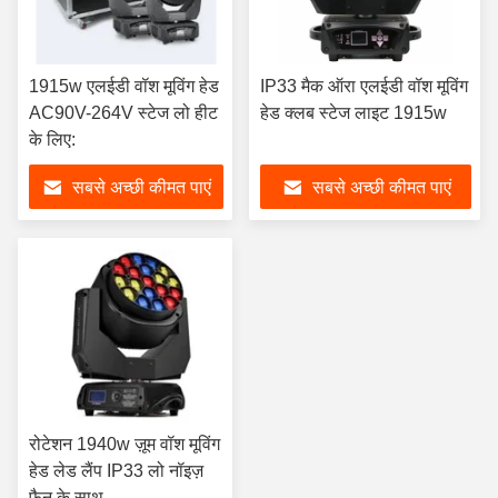
1915w एलईडी वॉश मूविंग हेड
IP33 मैक ऑरा एलईडी वॉश मूविंग
AC90V-264V स्टेज लो हीट
हेड क्लब स्टेज लाइट 1915w
के लिए:
सबसे अच्छी कीमत पाएं
सबसे अच्छी कीमत पाएं
रोटेशन 1940w ज़ूम वॉश मूविंग
हेड लेड लैंप IP33 लो नॉइज़
फैन के साथ