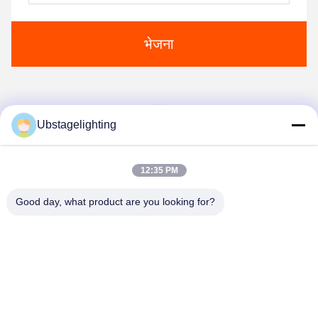
भेजना
1
Ubstagelighting
12:35 PM
Good day, what product are you looking for?
Guangzhou Union Bright Lighting Co., Ltd.
Union-Bright@hotmail.com
86-20-22350186