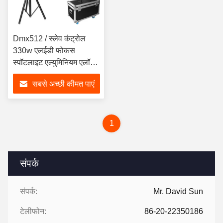
Dmx512 / स्लेव कंट्रोल
330w एलईडी फोकस
स्पॉटलाइट एल्युमिनियम एलॉय
शेल
सबसे अच्छी कीमत पाएं
1
संपर्क
संपर्क:
Mr. David Sun
टेलीफोन:
86-20-22350186